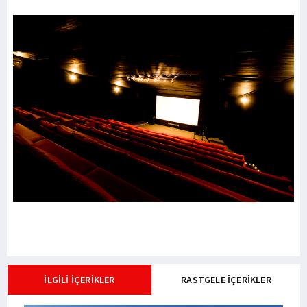
İLGİLİ İÇERİKLER
RASTGELE İÇERİKLER